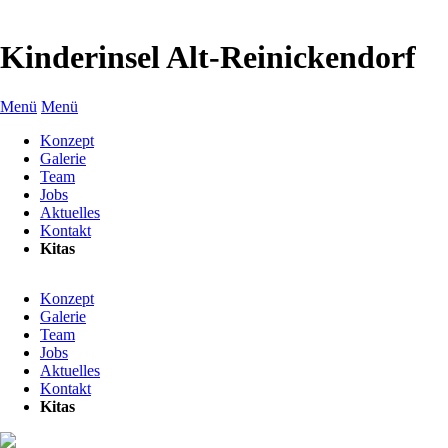
Kinderinsel Alt-Reinickendorf
Menü
Menü
Navigation
Konzept
überspringen
Galerie
Team
Jobs
Aktuelles
Kontakt
Kitas
[nbsp]
Navigation
Konzept
überspringen
Galerie
Team
Jobs
Aktuelles
Kontakt
Kitas